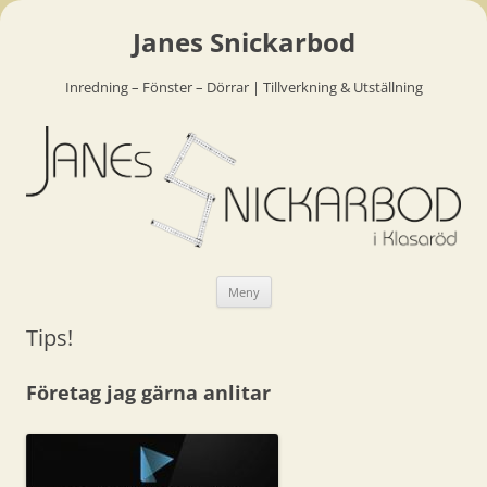
Janes Snickarbod
Inredning – Fönster – Dörrar | Tillverkning & Utställning
Hoppa
Meny
till
innehåll
Tips!
Företag jag gärna anlitar