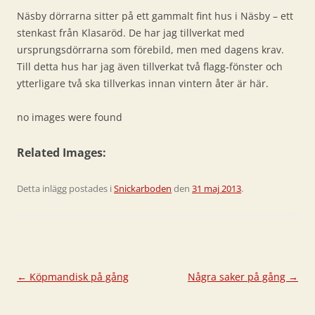
Näsby dörrarna sitter på ett gammalt fint hus i Näsby – ett
stenkast från Klasaröd. De har jag tillverkat med
ursprungsdörrarna som förebild, men med dagens krav.
Till detta hus har jag även tillverkat två flagg-fönster och
ytterligare två ska tillverkas innan vintern åter är här.
no images were found
Related Images:
Detta inlägg postades i
Snickarboden
den
31 maj 2013
.
Inläggsnavigering
←
Köpmandisk på gång
Några saker på gång
→